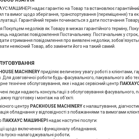
УС МАШИНЕРІ надає гарантію на Товар та встановлює гарантійний те
л та вимог щодо зберігання, транспортування (переміщення) та екс
сплуатації. Гарантійний термін починається з дати постачання Товару
ня Покупцем недоліків як Товару в межах гарантійного терміну, По
пець надсилає повідомлення Постачальнику. Постачальник у строк, 
 дати отримання повідомлення про виявлені недоліки, зобов'язуєть
ати неякісний Товар, або замінити його на такий самий.
СЛУГОВУВАННЯ
HOUSE MACHINERY
приділяє величезну увагу роботі з клієнтами, г
. Для довговічної роботи будь-фасувального, пакувального або те
рне технічне обслуговування, яке і надає сервісний центр
ПАКХАУ
чені люди надають консультації з обслуговування фасувального, п
жну підготовку і монтаж на об'єкті.
існого центру
PACKHOUSE MACHINERY
є налаштування, діагностик
ація обладнання у відповідності з побажаннями та вимогами клієнт
тр
ПАКХАУС МАШИНЕРІ
надає наступні послуги:
ції щодо включення і функціоналу обладнання;
та пуско-налагоджувальні роботи;