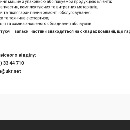
ння машин з упаковкою або пакуемой продукцією клієнта;
апчастин, комплектуючих та витратних матеріалів;
й та післягарантійний ремонт і обслуговування;
а та технічна експертиза;
ія та заміна зношеного обладнання або вузлів.
туючі і запасні частини знаходяться на складах компанії, що г
вісного відділу:
) 33 44 710
ph@ukr.net