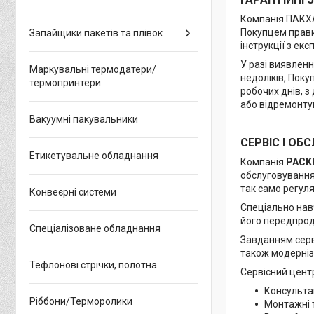
Компанія ПАКХА
Покупцем прави
Запайщики пакетів та плівок
інструкції з ек
У разі виявлен
Маркувальні термодатери/
недоліків, Поку
термопринтери
робочих днів, з
або відремонтув
Вакуумні пакувальники
СЕРВІС І ОБ
Етикетувальне обладнання
Компанія
PACK
обслуговування
так само регуля
Конвеєрні системи
Спеціально нав
його передпрода
Спеціалізоване обладнання
Завданням серв
також модерніз
Тефлонові стрічки, полотна
Сервісний цен
Консульта
Ріббони/Терморолики
Монтажні 