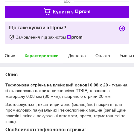
або
Купити з
Що таке купити з Пром?
Замовлення під захистом
Опис
Характеристики
Доставка
Оплата
Умови 
Опис
Тефлонова стрічка на клейовий основі 0.08 х 20
- тканина
зі скловолокна покрита дисперсією ПТФЕ, товщиною
матеріалу 0,08 мм (80 мкм), і шириною стрічки 20 мм
Застосовується, як антипригарне (ізоляційне) покриття для
промислових пакувальних і технологічних машин (запайщики
пакетів і плівок, пакувальні автомати, преса, термотоннелі та
інше).
Особливості тефлонової стрічки: