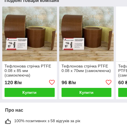
Подібні товари компанії
Тефлонова стрічка PTFE
Тефлонова стрічка PTFE
Тефл
0.08 х 85 мм
0.08 х 70мм (самоклеюча)
PTFE
(самоклеюча)
(сам
120
96
60
₴/м
₴/м
₴
Купити
Купити
Про нас
100% позитивних з 58 відгуків за рік