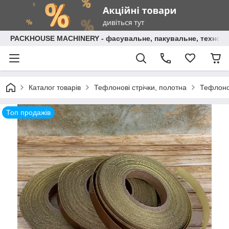
PACKHOUSE MACHINERY - фасувальне, пакувальне, технолог
Каталог товарів
Тефлонові стрічки, полотна
Тефлоно
Топ продажів