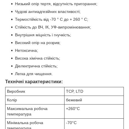
Низький опір тертя, відсутність пригорання;
Чудові антиадгезійних властивості;
Термостійкість від -70 ° C до + 260 ° C;
Стійкість до ВЧ, ІК, УФ-випромінювання;
Внутрішня міцність і гнучкість;
Високий опір на розрив;
Нетоксична;
Висока хімічна стійкість;
Діелектрична стійкість;
Легка для чищення.
Технічні характеристики:
Виробник
TCP, LTD
Колір
бежевий
Максимальна робоча
+260°С
температура
Мінімальна робоча
-70°С
температура