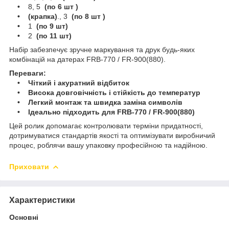
•
8, 5
(по 6 шт )
• (крапка)
., 3
(по 8 шт )
•
1
(по 9 шт)
•
2
(по 11 шт)
Набір забезпечує зручне маркування та друк будь-яких
комбінацій на датерах FRB-770 / FR-900(880).
Переваги:
• Чіткий і акуратний відбиток
• Висока довговічність і стійкість до температур
• Легкий монтаж та швидка заміна символів
• Ідеально підходить для FRB-770 / FR-900(880)
Цей ролик допомагає контролювати терміни придатності,
дотримуватися стандартів якості та оптимізувати виробничий
процес, роблячи вашу упаковку професійною та надійною.
Приховати
Характеристики
Основні