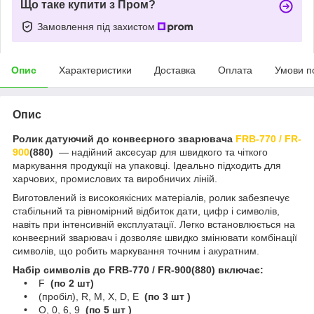
Що таке купити з Пром?
Замовлення під захистом
Опис
Характеристики
Доставка
Оплата
Умови п
Опис
Ролик датуючий до конвеєрного зварювача
FRB-770 / FR-
900
(880)
— надійний аксесуар для швидкого та чіткого
маркування продукції на упаковці. Ідеально підходить для
харчових, промислових та виробничих ліній.
Виготовлений із високоякісних матеріалів, ролик забезпечує
стабільний та рівномірний відбиток дати, цифр і символів,
навіть при інтенсивній експлуатації. Легко встановлюється на
конвеєрний зварювач і дозволяє швидко змінювати комбінації
символів, що робить маркування точним і акуратним.
Набір символів до FRB-770 / FR-900(880) включає:
•
F
(по 2 шт)
•
(пробіл), R, M, X, D, E
(по 3 шт )
•
O, 0, 6, 9
(по 5 шт )