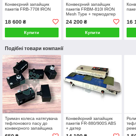
Конвеєрний запайщик
Конвеєрний запайщик
Конв
пакетів FRB-770ll lRON
пакетів FRBM-810l IRON
паке
Mesh Type + термодатер
18 600
24 200
16 
₴
₴
Купити
Купити
Подібні товари компанії
Тримач колеса натягувача
Конвейєрний запайщик
Роли
тефлонового пасу до
пакетів FR-880/900S ABS
тефл
конвеєрного запайщика
+ датер
реме
FRB-770
зап