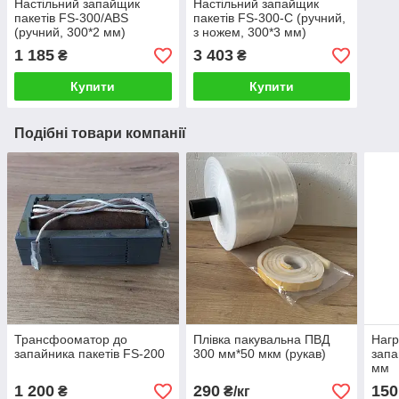
Настільний запайщик
Настільний запайщик
пакетів FS-300/ABS
пакетів FS-300-С (ручний,
(ручний, 300*2 мм)
з ножем, 300*3 мм)
1 185
3 403
₴
₴
Купити
Купити
Подібні товари компанії
Трансфооматор до
Плівка пакувальна ПВД
Нагр
запайника пакетів FS-200
300 мм*50 мкм (рукав)
запа
мм
1 200
290
150
₴
₴/кг