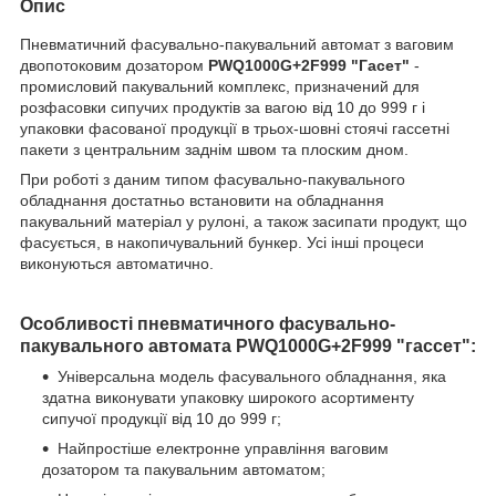
Опис
Пневматичний фасувально-пакувальний автомат з ваговим
двопотоковим дозатором
PWQ1000G+2F999 "Гасет"
-
промисловий пакувальний комплекс, призначений для
розфасовки сипучих продуктів за вагою від 10 до 999 г і
упаковки фасованої продукції в трьох-шовні стоячі гассетні
пакети з центральним заднім швом та плоским дном.
При роботі з даним типом фасувально-пакувального
обладнання достатньо встановити на обладнання
пакувальний матеріал у рулоні, а також засипати продукт, що
фасується, в накопичувальний бункер. Усі інші процеси
виконуються автоматично.
Особливості пневматичного фасувально-
пакувального автомата
PWQ1000G+2F999
"гассет":
Універсальна модель фасувального обладнання, яка
здатна виконувати упаковку широкого асортименту
сипучої продукції від 10 до 999 г;
Найпростіше електронне управління ваговим
дозатором та пакувальним автоматом;