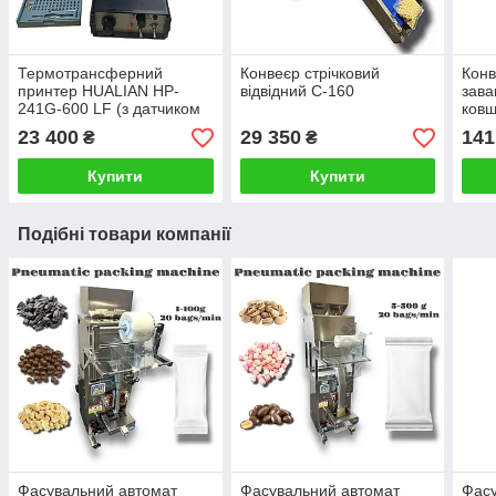
Термотрансферний
Конвеєр стрічковий
Кон
принтер HUALIAN HP-
відвідний С-160
зава
241G-600 LF (з датчиком
ковш
термострічки)
23 400
29 350
141
₴
₴
Купити
Купити
Подібні товари компанії
Фасувальний автомат
Фасувальний автомат
Фасу