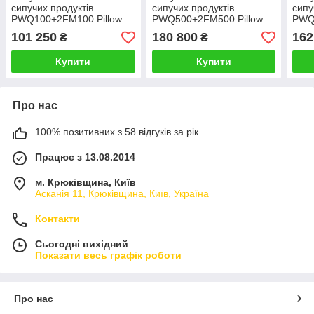
сипучих продуктів
сипучих продуктів
сипу
PWQ100+2FM100 Pillow
PWQ500+2FM500 Pillow
PWQ1
pneumatic, ваговий
pneumatic, ваговий
pneu
101 250
180 800
162
₴
₴
Купити
Купити
Про нас
100% позитивних з 58 відгуків за рік
Працює з 13.08.2014
м. Крюківщина, Київ
Асканія 11, Крюківщина, Київ, Україна
Контакти
Сьогодні вихідний
Показати весь графік роботи
Про нас