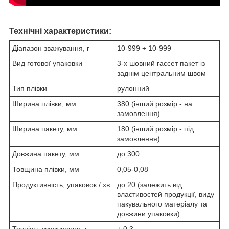
Технічні характеристики:
Діапазон зважування, г
10-999 + 10-999
Вид готової упаковки
3-х шовний гассет пакет із
заднім центральним швом
Тип плівки
рулонний
Ширина плівки, мм
380 (інший розмір - на
замовлення)
Ширина пакету, мм
180 (інший розмір - під
замовлення)
Довжина пакету, мм
до 300
Товщина плівки, мм
0,05-0,08
Продуктивність, упаковок / хв
до 20 (залежить від
властивостей продукції, виду
пакувального матеріалу та
довжини упаковки)
Точність зважування, г
± 0,3