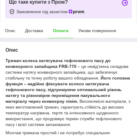
Що таке купити з Пром?
Замовлення під захистом
Опис
Доставка
Оплата
Умови повернення
Опис
Тримач колеса натягувача тефлонового пасу до
конвеєрного запайщика FRB-770
– це невід’ємна складова
системи натягу конвеєрного запайщика, що забезпечує
стабільну та точну роботу вашого обладнання.
Його головна
функція – надійно фіксувати колесо натягувача
тефлонового пасу, підтримуючи оптимальний рівень
натягу та рівномірне переміщення пакувального
матеріалу через конвеєрну лінію.
Високоякісні матеріали, з
яких виготовлений тримач, гарантують стійкість до високих
температур нагрівача, тертя та інтенсивного щоденного
використання, що продовжує термін служби тефлонового
пасу і всієї системи запаювання.
Монтаж тримача простий і не потребує спеціальних