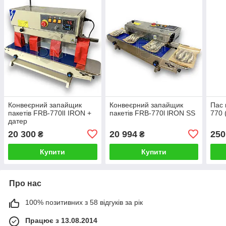
Конвеєрний запайщик
Конвеєрний запайщик
Пас 
пакетів FRB-770lI IRON +
пакетів FRB-770l lRON SS
770 
датер
20 300
20 994
250
₴
₴
Купити
Купити
Про нас
100% позитивних з 58 відгуків за рік
Працює з 13.08.2014