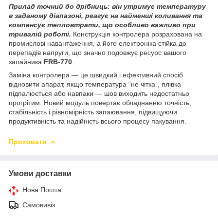
Прилад точний до дрібниць: він утримує температуру
в заданому діапазоні, реагує на найменші коливання та
компенсує тепловтрати, що особливо важливо при
тривалій роботі.
Конструкція контролера розрахована на
промислові навантаження, а його електроніка стійка до
перепадів напруги, що значно подовжує ресурс вашого
запайника
FRB-770
.
Заміна контролера — це швидкий і ефективний спосіб
відновити апарат, якщо температура “не чітка”, плівка
підпалюється або навпаки — шов виходить недостатньо
прогрітим. Новий модуль повертає обладнанню точність,
стабільність і рівномірність запаювання, підвищуючи
продуктивність та надійність всього процесу пакування.
Приховати
Умови доставки
Нова Пошта
Самовивіз