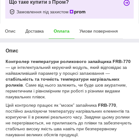
Що таке купити з Пром?
Замовлення під захистом
Опис
Доставка
Оплата
Умови повернення
Опис
Контролер температури роликового запайщика FRB-770
— це інтелектуальний керуючий модуль, який відповідає за
найважливіший параметр у процесі запаювання —
стабільність та точність температури нагрівальних
роликів
. Саме від нього залежить, чи буде шов акуратним,
герметичним і рівномірним при роботі з різними видами
пакувальних плівок.
Цей контролер працює як “мозок” запайника
FRB-770
,
постійно аналізуючи температуру нагрівальних елементів та
коригуючи її в режимі реального часу. Завдяки цьому ролики
не перегріваються, не прилипають до плівки та забезпечують
стабільно високу якість шва навіть при безперервному
пакуванні великих обсягів продукції.