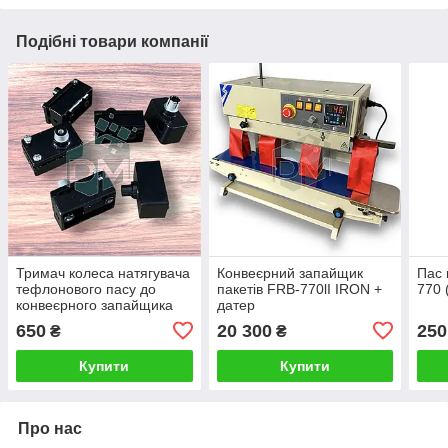
Подібні товари компанії
Тримач колеса натягувача
Конвеєрний запайщик
Пас 
тефлонового пасу до
пакетів FRB-770lI IRON +
770 
конвеєрного запайщика
датер
FRB-770
650
20 300
250
₴
₴
Купити
Купити
Про нас