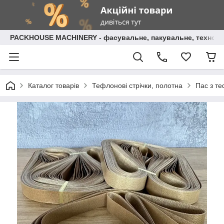
PACKHOUSE MACHINERY - фасувальне, пакувальне, технолог
Каталог товарів
Тефлонові стрічки, полотна
Пас з т