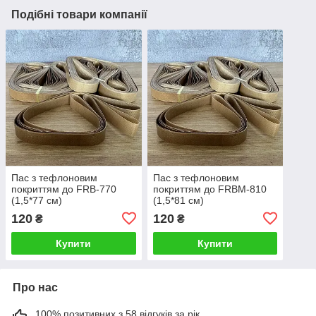
Подібні товари компанії
Пас з тефлоновим
Пас з тефлоновим
покриттям до FRB-770
покриттям до FRBM-810
(1,5*77 см)
(1,5*81 см)
120
120
₴
₴
Купити
Купити
Про нас
100% позитивних з 58 відгуків за рік