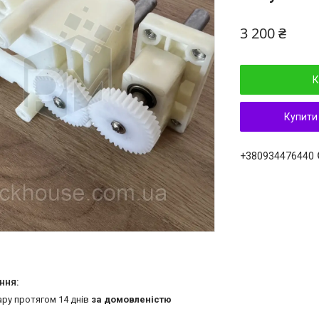
3 200 ₴
К
Купити
+380934476440
ару протягом 14 днів
за домовленістю