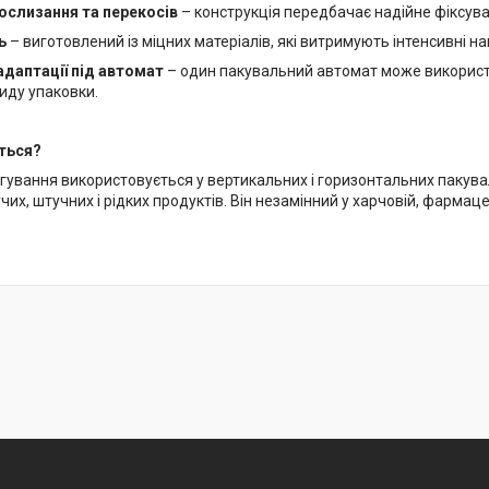
рослизання та перекосів
– конструкція передбачає надійне фіксув
ь
– виготовлений із міцних матеріалів, які витримують інтенсивні 
даптації під автомат
– один пакувальний автомат може використо
виду упаковки.
ться?
гування використовується у вертикальних і горизонтальних пакува
их, штучних і рідких продуктів. Він незамінний у харчовій, фармац