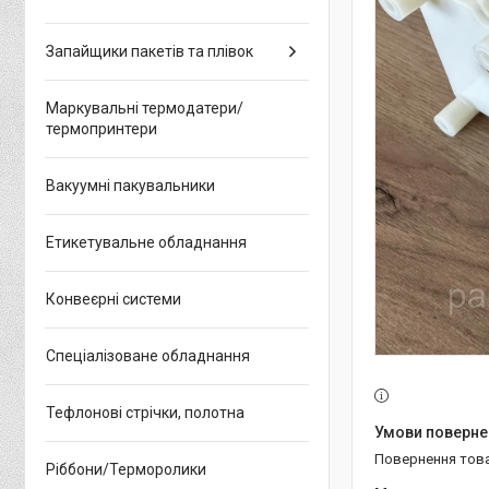
Запайщики пакетів та плівок
Маркувальні термодатери/
термопринтери
Вакуумні пакувальники
Етикетувальне обладнання
Конвеєрні системи
Спеціалізоване обладнання
Тефлонові стрічки, полотна
повернення тов
Ріббони/Терморолики