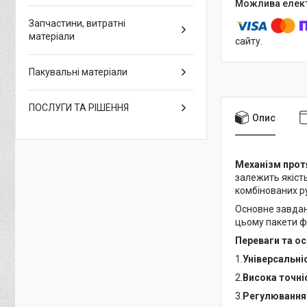
Запчастини, витратні
матеріали
сайту.
Пакувальні матеріали
ПОСЛУГИ ТА РІШЕННЯ
Опис
Механізм прот
залежить якість
комбінованих р
Основне завданн
цьому пакети ф
Переваги та ос
1.
Універсальні
2.
Висока точні
3.
Регулювання 