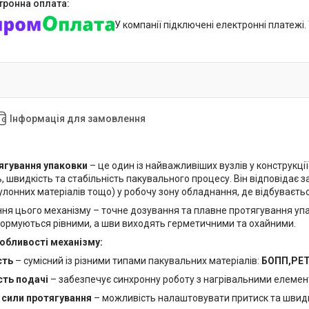
У компанії підключені електронні платежі
Інформація для замовлення
ягування упаковки
– це один із найважливіших вузлів у конструкці
, швидкість та стабільність пакувального процесу. Він відповідає з
улонних матеріалів тощо) у робочу зону обладнання, де відбуваєть
я цього механізму – точне дозування та плавне протягування упако
ормуються рівними, а шви виходять герметичними та охайними.
обливості механізму:
сть
– сумісний із різними типами пакувальних матеріалів:
БОПП,PET
сть подачі
– забезпечує синхронну роботу з нагрівальними елеме
сили протягування
– можливість налаштовувати притиск та швидкі