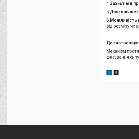
4.
Захист від п
5.
Довговічніст
6.
Можливість а
від розміру чи 
Де застосовує
Механізм протя
фасування сипуч