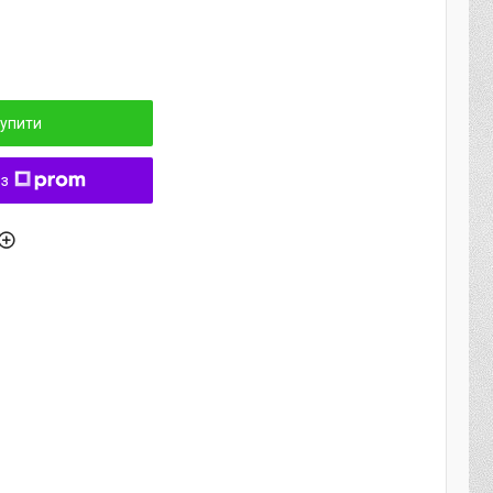
упити
 з