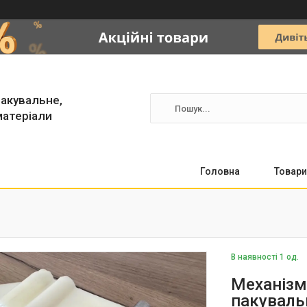
акувальне,
матеріали
Головна
Товари
В наявності 1 од.
Механізм
пакуваль