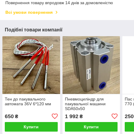
Повернення товару впродовж 14 днів за домовленістю
Всі умови повернення
Подібні товари компанії
Тен до пакувального
Пневмоциліндр для
Пас 
автомата 36V 6*120 мм
пакувальної машини
770 
SDA50x50
650
1 992
250
₴
₴
Купити
Купити