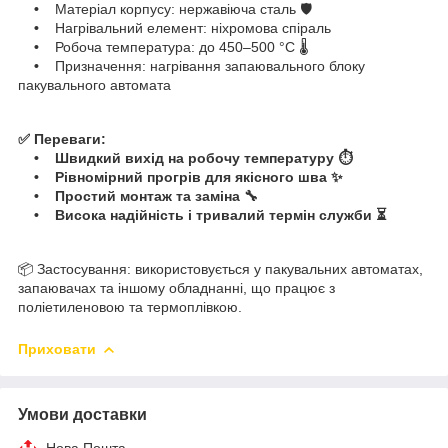
•
Матеріал корпусу: нержавіюча сталь 🛡️
•
Нагрівальний елемент: ніхромова спіраль
•
Робоча температура: до 450–500 °C 🌡️
•
Призначення: нагрівання запаювального блоку
пакувального автомата
✅ Переваги:
• Швидкий вихід на робочу температуру ⏱️
• Рівномірний прогрів для якісного шва ✨
• Простий монтаж та заміна 🔧
• Висока надійність і тривалий термін служби ⏳
📦 Застосування: використовується у пакувальних автоматах,
запаювачах та іншому обладнанні, що працює з
поліетиленовою та термоплівкою.
Приховати
Умови доставки
Нова Пошта