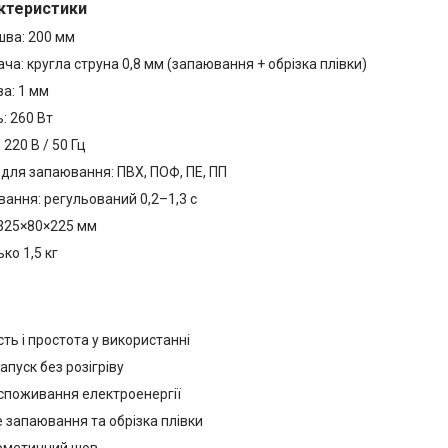
актеристики
ва: 200 мм
ача: кругла струна 0,8 мм (запаювання + обрізка плівки)
а: 1 мм
: 260 Вт
220 В / 50 Гц
для запаювання: ПВХ, ПОФ, ПЕ, ПП
ання: регульований 0,2–1,3 с
 325×80×225 мм
ко 1,5 кг
ть і простота у використанні
пуск без розігріву
споживання електроенергії
 запаювання та обрізка плівки
ерметичний шов