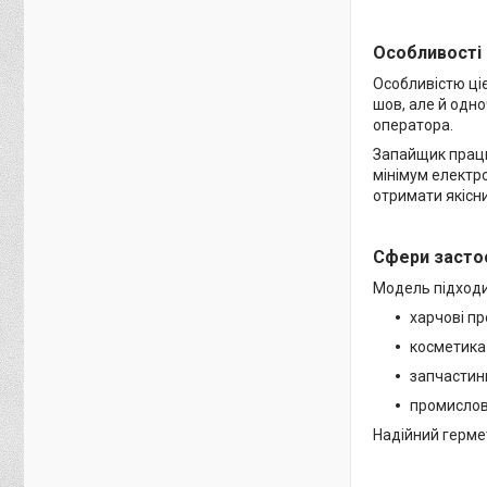
Особливості
Особливістю ці
шов, але й одно
оператора.
Запайщик працю
мінімум електро
отримати якісни
Сфери засто
Модель підходи
харчові пр
косметика 
запчастини
промислов
Надійний гермет