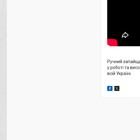
Ручний запайщ
у роботі та вис
всій Україні.