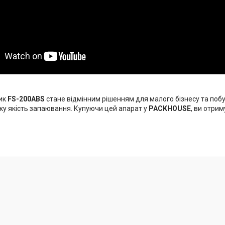
ик
FS-200ABS
стане відмінним рішенням для малого бізнесу та побу
оку якість запаювання. Купуючи цей апарат у
PACKHOUSE
, ви отри