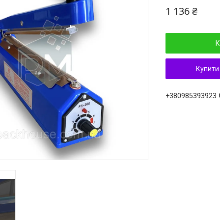
1 136 ₴
К
Купити
+380985393923