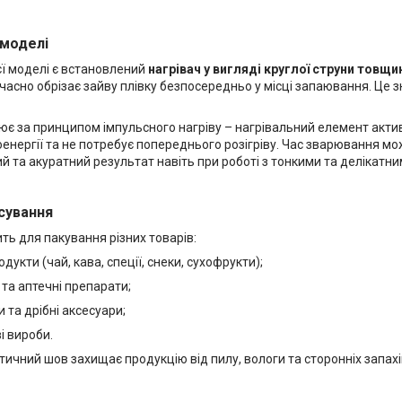
 моделі
єї моделі є встановлений
нагрівач у вигляді круглої струни товщ
часно обрізає зайву плівку безпосередньо у місці запаювання. Це 
є за принципом імпульсного нагріву – нагрівальний елемент актив
енергії та не потребує попереднього розігріву. Час зварювання мо
й та акуратний результат навіть при роботі з тонкими та делікатн
сування
ть для пакування різних товарів:
одукти (чай, кава, спеції, снеки, сухофрукти);
та аптечні препарати;
 та дрібні аксесуари;
і вироби.
ичний шов захищає продукцію від пилу, вологи та сторонніх запахів