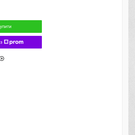
упити
 з