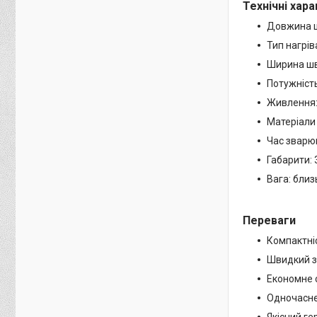
Технічні хар
Довжина ш
Тип нагрів
Ширина шв
Потужність
Живлення: 
Матеріали 
Час зварюв
Габарити:
Вага: близь
Переваги
Компактніс
Швидкий за
Економне 
Одночасне
Якісний г