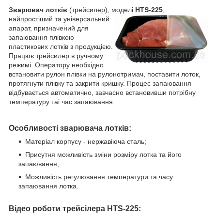
Зварювач лотків
(трейсилер), моделі
HTS-225
,
найпростіший та
універсальний
апарат, призначений для
запаювання плівкою
пластикових лотків з продукцією.
Працює трейсилер в ручному
режимі. Оператору необхідно
встановити рулон плівки на рулонотримач, поставити лоток,
протягнути плівку та закрити кришку. Процес запаювання
відбувається автоматично, завчасно встановивши потрібну
температуру таі час запаювання.
Особливості зварювача лотків:
Матеріал корпусу - нержавіюча сталь;
Присутня можливість зміни розміру лотка та його
запаювання;
Можливість регулювання температури та часу
запаювання лотка.
Відео роботи трейсілера HTS-225: