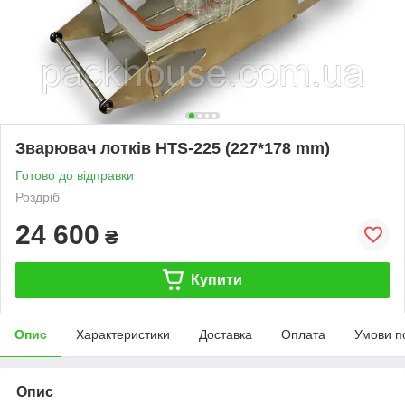
Зварювач лотків HTS-225 (227*178 mm)
Готово до відправки
Роздріб
24 600
₴
Купити
Опис
Характеристики
Доставка
Оплата
Умови п
Опис